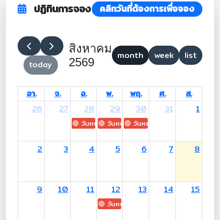
ปฏิทินการจอง
คลิกวันที่ต้องการเพื่อจอง
สิงหาคม
month
week
list
2569
today
อา.
จ.
อ.
พ.
พฤ.
ศ.
ส.
26
27
28
29
30
31
1
🔴 วันหยุด: H.M. King Maha Vajiralongkorn's
🔴 วันหยุด: Asanha Bucha Day
🔴 วันหยุด: Buddhist Lent D
2
3
4
5
6
7
8
9
10
11
12
13
14
15
🔴 วันหยุด: H.M. Queen Sirikit The 