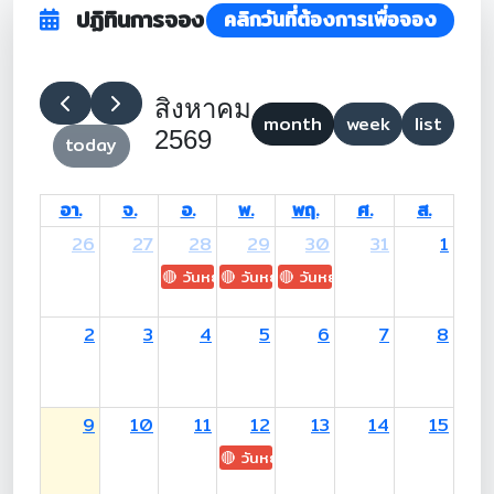
ปฏิทินการจอง
คลิกวันที่ต้องการเพื่อจอง
สิงหาคม
month
week
list
2569
today
อา.
จ.
อ.
พ.
พฤ.
ศ.
ส.
26
27
28
29
30
31
1
🔴 วันหยุด: H.M. King Maha Vajiralongkorn's
🔴 วันหยุด: Asanha Bucha Day
🔴 วันหยุด: Buddhist Lent D
2
3
4
5
6
7
8
9
10
11
12
13
14
15
🔴 วันหยุด: H.M. Queen Sirikit The 