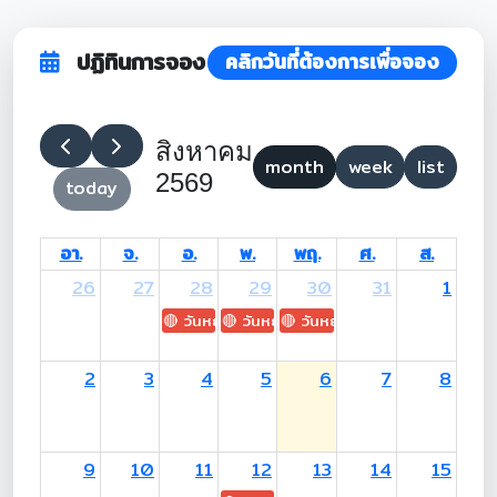
ปฏิทินการจอง
คลิกวันที่ต้องการเพื่อจอง
สิงหาคม
month
week
list
2569
today
อา.
จ.
อ.
พ.
พฤ.
ศ.
ส.
26
27
28
29
30
31
1
🔴 วันหยุด: H.M. King Maha Vajiralongkorn's
🔴 วันหยุด: Asanha Bucha Day
🔴 วันหยุด: Buddhist Lent D
2
3
4
5
6
7
8
9
10
11
12
13
14
15