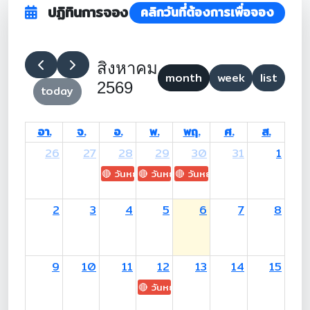
ปฏิทินการจอง
คลิกวันที่ต้องการเพื่อจอง
สิงหาคม
month
week
list
2569
today
อา.
จ.
อ.
พ.
พฤ.
ศ.
ส.
26
27
28
29
30
31
1
🔴 วันหยุด: H.M. King Maha Vajiralongkorn's
🔴 วันหยุด: Asanha Bucha Day
🔴 วันหยุด: Buddhist Lent D
2
3
4
5
6
7
8
9
10
11
12
13
14
15
🔴 วันหยุด: H.M. Queen Sirikit The 