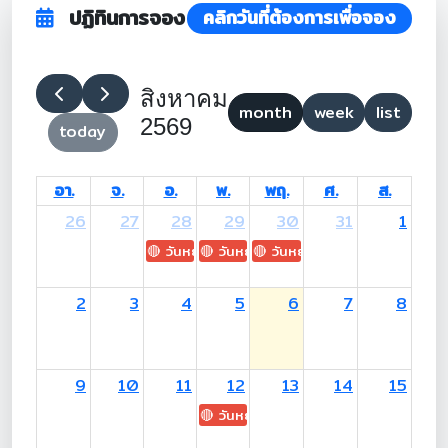
ปฏิทินการจอง
คลิกวันที่ต้องการเพื่อจอง
สิงหาคม
month
week
list
2569
today
อา.
จ.
อ.
พ.
พฤ.
ศ.
ส.
26
27
28
29
30
31
1
🔴 วันหยุด: H.M. King Maha Vajiralongkorn's
🔴 วันหยุด: Asanha Bucha Day
🔴 วันหยุด: Buddhist Lent D
2
3
4
5
6
7
8
9
10
11
12
13
14
15
🔴 วันหยุด: H.M. Queen Sirikit The 