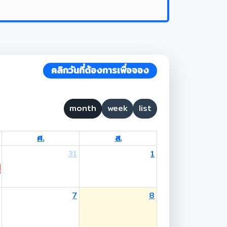
คลิกวันที่ต้องการเพื่อจอง
month
week
list
ศ.
ส.
31
1
 Lent Day
7
8