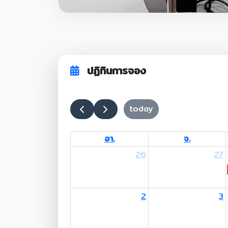
ปฏิทินการจอง
today
อา.
จ.
26
27
2
3