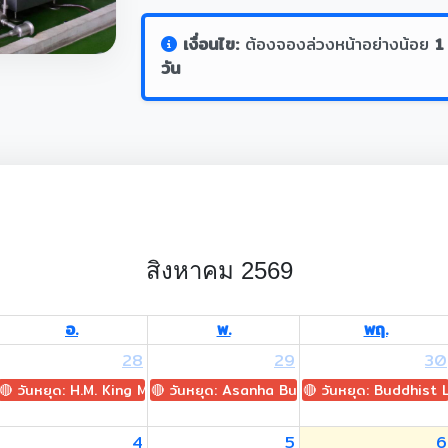
เงื่อนไข:
ต้องจองล่วงหน้าอย่างน้อย
1
วัน
สิงหาคม 2569
อ.
พ.
พฤ.
28
29
30
🔴 วันหยุด: H.M. King Maha Vajiralongkorn's Birthday
🔴 วันหยุด: Asanha Bucha Day
🔴 วันหยุด: Buddhist
4
5
6