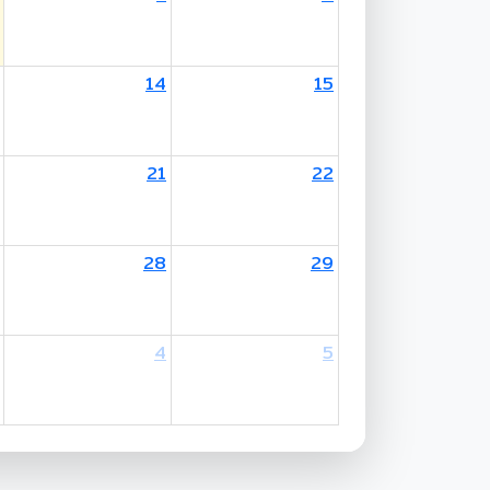
14
15
other's Birthday / Mother's Day
21
22
28
29
4
5