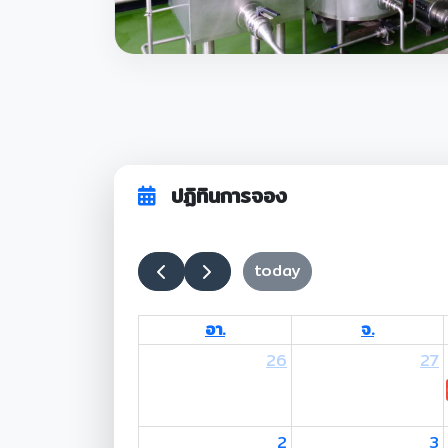
ปฏิทินการจอง
today
อา.
จ.
26
27
2
3