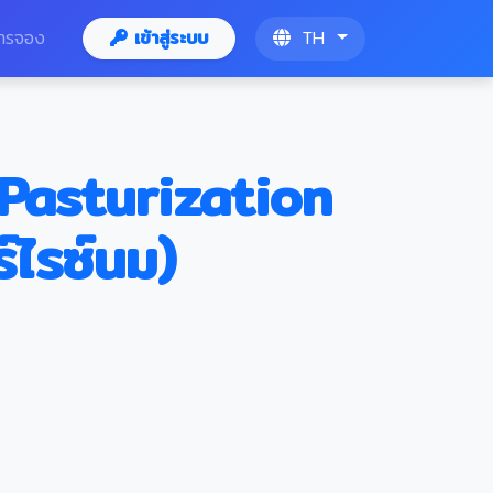
ารจอง
เข้าสู่ระบบ
TH
Pasturization
์ไรซ์นม)