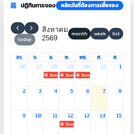
ปฏิทินการจอง
คลิกวันที่ต้องการเพื่อจอง
สิงหาคม
month
week
list
2569
today
อา.
จ.
อ.
พ.
พฤ.
ศ.
ส.
26
27
28
29
30
31
1
🔴 วันหยุด: H.M. King Maha Vajiralongkorn's
🔴 วันหยุด: Asanha Bucha Day
🔴 วันหยุด: Buddhist Lent D
2
3
4
5
6
7
8
9
10
11
12
13
14
15
🔴 วันหยุด: H.M. Queen Sirikit The 