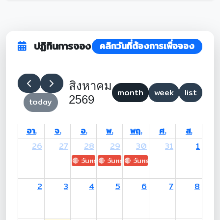
ปฏิทินการจอง
คลิกวันที่ต้องการเพื่อจอง
สิงหาคม
month
week
list
2569
today
อา.
จ.
อ.
พ.
พฤ.
ศ.
ส.
26
27
28
29
30
31
1
🔴 วันหยุด: H.M. King Maha Vajiralongkorn's
🔴 วันหยุด: Asanha Bucha Day
🔴 วันหยุด: Buddhist Lent D
2
3
4
5
6
7
8