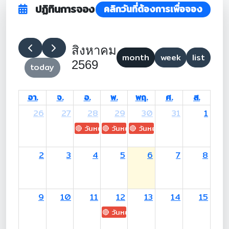
ปฏิทินการจอง
คลิกวันที่ต้องการเพื่อจอง
สิงหาคม
month
week
list
2569
today
อา.
จ.
อ.
พ.
พฤ.
ศ.
ส.
26
27
28
29
30
31
1
🔴 วันหยุด: H.M. King Maha Vajiralongkorn's
🔴 วันหยุด: Asanha Bucha Day
🔴 วันหยุด: Buddhist Lent D
2
3
4
5
6
7
8
9
10
11
12
13
14
15
🔴 วันหยุด: H.M. Queen Sirikit The 