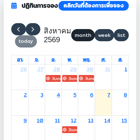
ปฏิทินการจอง
คลิกวันที่ต้องการเพื่อจอง
สิงหาคม
month
week
list
2569
today
อา.
จ.
อ.
พ.
พฤ.
ศ.
ส.
26
27
28
29
30
31
1
🔴 วันหยุด: H.M. King Maha Vajiralongkorn's
🔴 วันหยุด: Asanha Bucha Day
🔴 วันหยุด: Buddhist Lent D
2
3
4
5
6
7
8
9
10
11
12
13
14
15
🔴 วันหยุด: H.M. Queen Sirikit The 