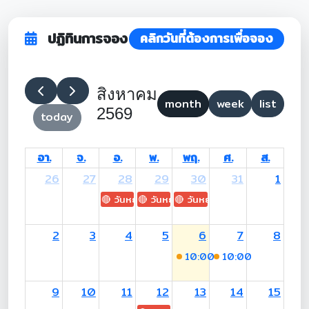
ปฏิทินการจอง
คลิกวันที่ต้องการเพื่อจอง
สิงหาคม
month
week
list
2569
today
อา.
จ.
อ.
พ.
พฤ.
ศ.
ส.
26
27
28
29
30
31
1
🔴 วันหยุด: H.M. King Maha Vajiralongkorn's
🔴 วันหยุด: Asanha Bucha Day
🔴 วันหยุด: Buddhist Lent D
2
3
4
5
6
7
8
10:00
-19:00 (อ.พงษ์เสริฐ
10:00
-19:00 (อ.พ
9
10
11
12
13
14
15