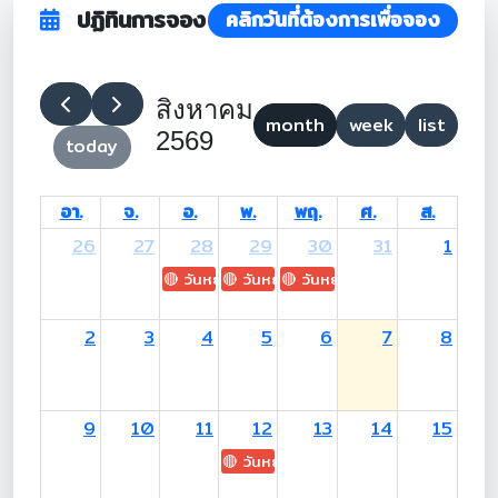
ปฏิทินการจอง
คลิกวันที่ต้องการเพื่อจอง
สิงหาคม
month
week
list
2569
today
อา.
จ.
อ.
พ.
พฤ.
ศ.
ส.
26
27
28
29
30
31
1
🔴 วันหยุด: H.M. King Maha Vajiralongkorn's
🔴 วันหยุด: Asanha Bucha Day
🔴 วันหยุด: Buddhist Lent D
2
3
4
5
6
7
8
9
10
11
12
13
14
15
🔴 วันหยุด: H.M. Queen Sirikit The 