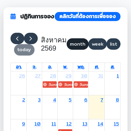
ปฏิทินการจอง
คลิกวันที่ต้องการเพื่อจอง
สิงหาคม
month
week
list
2569
today
อา.
จ.
อ.
พ.
พฤ.
ศ.
ส.
26
27
28
29
30
31
1
🔴 วันหยุด: H.M. King Maha Vajiralongkorn's
🔴 วันหยุด: Asanha Bucha Day
🔴 วันหยุด: Buddhist Lent D
2
3
4
5
6
7
8
9
10
11
12
13
14
15