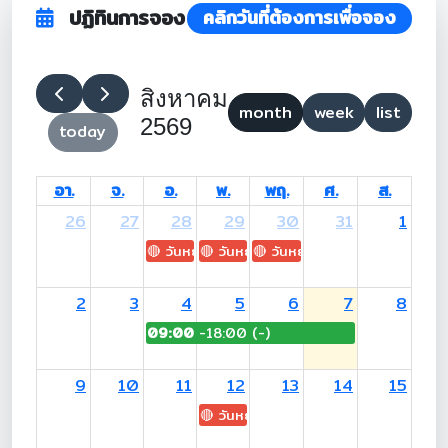
ปฏิทินการจอง
คลิกวันที่ต้องการเพื่อจอง
สิงหาคม
month
week
list
2569
today
อา.
จ.
อ.
พ.
พฤ.
ศ.
ส.
26
27
28
29
30
31
1
🔴 วันหยุด: H.M. King Maha Vajiralongkorn's
🔴 วันหยุด: Asanha Bucha Day
🔴 วันหยุด: Buddhist Lent D
2
3
4
5
6
7
8
09:00
-18:00 (-)
9
10
11
12
13
14
15
🔴 วันหยุด: H.M. Queen Sirikit The 