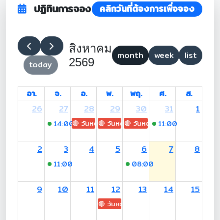
ปฏิทินการจอง
คลิกวันที่ต้องการเพื่อจอง
สิงหาคม
month
week
list
2569
today
อา.
จ.
อ.
พ.
พฤ.
ศ.
ส.
26
27
28
29
30
31
1
🔴 วันหยุด: H.M. King Maha Vajiralongkorn's
🔴 วันหยุด: Asanha Bucha Day
🔴 วันหยุด: Buddhist Lent D
14:00
-16:00 (อาจารย์ปาจรีย์)
11:00
-15:00 (อ.อ
2
3
4
5
6
7
8
11:00
-12:00 (อาจารย์ปาจรีย์)
08:00
-13:00 (วิภาวดี สงั
9
10
11
12
13
14
15
🔴 วันหยุด: H.M. Queen Sirikit The 