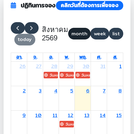
ปฏิทินการจอง
คลิกวันที่ต้องการเพื่อจอง
สิงหาคม
month
week
list
2569
today
อา.
จ.
อ.
พ.
พฤ.
ศ.
ส.
26
27
28
29
30
31
1
🔴 วันหยุด: H.M. King Maha Vajiralongkorn's
🔴 วันหยุด: Asanha Bucha Day
🔴 วันหยุด: Buddhist Lent D
2
3
4
5
6
7
8
9
10
11
12
13
14
15
🔴 วันหยุด: H.M. Queen Sirikit The 