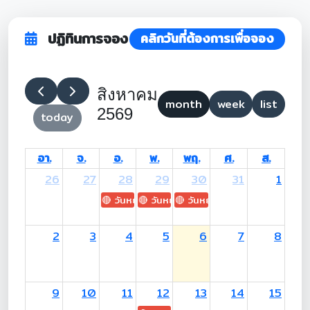
ปฏิทินการจอง
คลิกวันที่ต้องการเพื่อจอง
สิงหาคม
month
week
list
2569
today
อา.
จ.
อ.
พ.
พฤ.
ศ.
ส.
26
27
28
29
30
31
1
🔴 วันหยุด: H.M. King Maha Vajiralongkorn's
🔴 วันหยุด: Asanha Bucha Day
🔴 วันหยุด: Buddhist Lent D
2
3
4
5
6
7
8
9
10
11
12
13
14
15