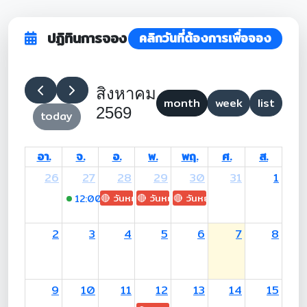
ปฏิทินการจอง
คลิกวันที่ต้องการเพื่อจอง
สิงหาคม
month
week
list
2569
today
อา.
จ.
อ.
พ.
พฤ.
ศ.
ส.
26
27
28
29
30
31
1
🔴 วันหยุด: H.M. King Maha Vajiralongkorn's
🔴 วันหยุด: Asanha Bucha Day
🔴 วันหยุด: Buddhist Lent D
12:00
-16:00 (อ.ทรงศักดิ์)
2
3
4
5
6
7
8
9
10
11
12
13
14
15