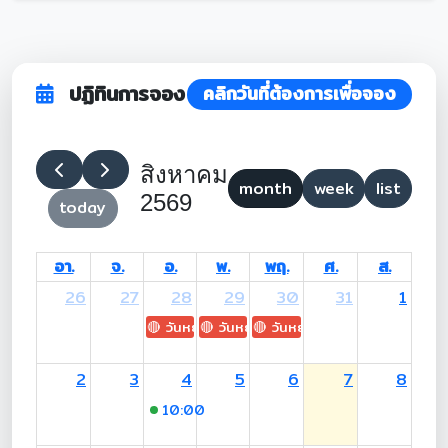
ปฏิทินการจอง
คลิกวันที่ต้องการเพื่อจอง
สิงหาคม
month
week
list
2569
today
อา.
จ.
อ.
พ.
พฤ.
ศ.
ส.
26
27
28
29
30
31
1
🔴 วันหยุด: H.M. King Maha Vajiralongkorn's
🔴 วันหยุด: Asanha Bucha Day
🔴 วันหยุด: Buddhist Lent D
2
3
4
5
6
7
8
10:00
-17:00 (อ.สุเมธี)