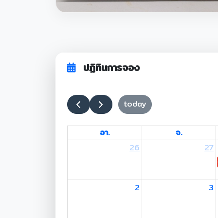
ปฏิทินการจอง
today
อา.
จ.
26
27
2
3