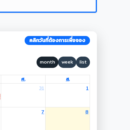
คลิกวันที่ต้องการเพื่อจอง
month
week
list
ศ.
ส.
31
1
 Lent Day
7
8