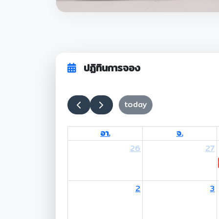
ปฏิทินการจอง
today
อา.
จ.
26
27
2
3