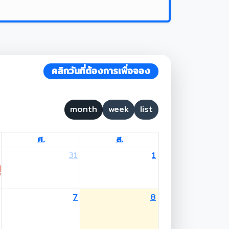
คลิกวันที่ต้องการเพื่อจอง
month
week
list
ศ.
ส.
31
1
 Lent Day
7
8