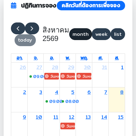
ปฏิทินการจอง
คลิกวันที่ต้องการเพื่อจอง
สิงหาคม
month
week
list
2569
today
อา.
จ.
อ.
พ.
พฤ.
ศ.
ส.
26
27
28
29
30
31
1
🔴 วันหยุด: H.M. King Maha Vajiralongkorn's
🔴 วันหยุด: Asanha Bucha Day
🔴 วันหยุด: Buddhist Lent D
09:00
-17:00 (อ.สุเมธี)
2
3
4
5
6
7
8
09:00
-17:00 (อ.สุเมธี)
08:00
-12:00 (อ.สุเมธี)
9
10
11
12
13
14
15
🔴 วันหยุด: H.M. Queen Sirikit The 