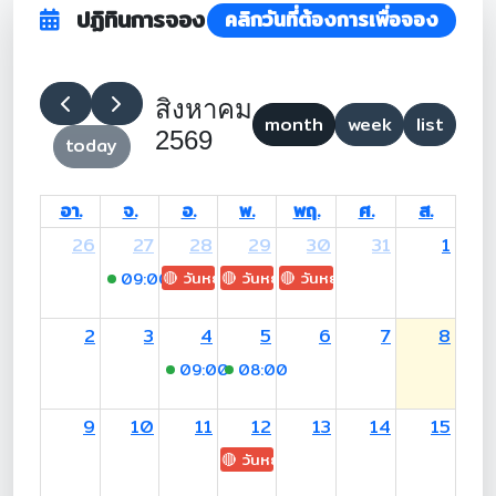
ปฏิทินการจอง
คลิกวันที่ต้องการเพื่อจอง
สิงหาคม
month
week
list
2569
today
อา.
จ.
อ.
พ.
พฤ.
ศ.
ส.
26
27
28
29
30
31
1
🔴 วันหยุด: H.M. King Maha Vajiralongkorn's
🔴 วันหยุด: Asanha Bucha Day
🔴 วันหยุด: Buddhist Lent D
09:00
-17:00 (อ.สุเมธี)
2
3
4
5
6
7
8
09:00
-17:00 (อ.สุเมธี)
08:00
-12:00 (อ.สุเมธี)
9
10
11
12
13
14
15
🔴 วันหยุด: H.M. Queen Sirikit The 