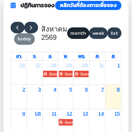
ปฏิทินการจอง
คลิกวันที่ต้องการเพื่อจอง
สิงหาคม
month
week
list
2569
today
อา.
จ.
อ.
พ.
พฤ.
ศ.
ส.
26
27
28
29
30
31
1
🔴 วันหยุด: H.M. King Maha Vajiralongkorn's
🔴 วันหยุด: Asanha Bucha Day
🔴 วันหยุด: Buddhist Lent D
2
3
4
5
6
7
8
9
10
11
12
13
14
15
🔴 วันหยุด: H.M. Queen Sirikit The 