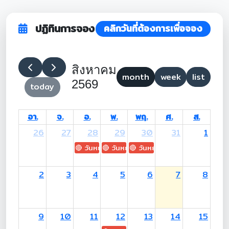
ปฏิทินการจอง
คลิกวันที่ต้องการเพื่อจอง
สิงหาคม
month
week
list
2569
today
อา.
จ.
อ.
พ.
พฤ.
ศ.
ส.
26
27
28
29
30
31
1
🔴 วันหยุด: H.M. King Maha Vajiralongkorn's
🔴 วันหยุด: Asanha Bucha Day
🔴 วันหยุด: Buddhist Lent D
2
3
4
5
6
7
8
9
10
11
12
13
14
15