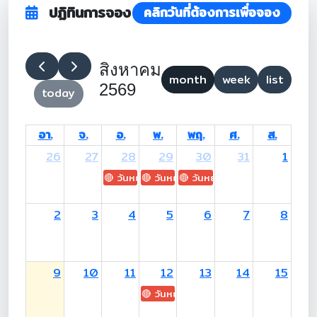
ปฏิทินการจอง
คลิกวันที่ต้องการเพื่อจอง
สิงหาคม
month
week
list
2569
today
อา.
จ.
อ.
พ.
พฤ.
ศ.
ส.
26
27
28
29
30
31
1
🔴 วันหยุด: H.M. King Maha Vajiralongkorn's
🔴 วันหยุด: Asanha Bucha Day
🔴 วันหยุด: Buddhist Lent D
2
3
4
5
6
7
8
9
10
11
12
13
14
15
🔴 วันหยุด: H.M. Queen Sirikit The 