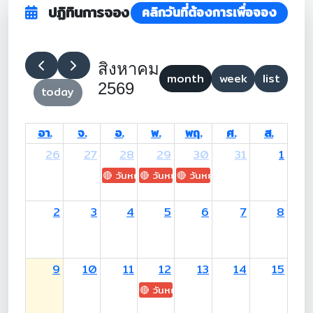
ปฏิทินการจอง
คลิกวันที่ต้องการเพื่อจอง
สิงหาคม
month
week
list
2569
today
อา.
จ.
อ.
พ.
พฤ.
ศ.
ส.
26
27
28
29
30
31
1
🔴 วันหยุด: H.M. King Maha Vajiralongkorn's
🔴 วันหยุด: Asanha Bucha Day
🔴 วันหยุด: Buddhist Lent D
2
3
4
5
6
7
8
9
10
11
12
13
14
15
🔴 วันหยุด: H.M. Queen Sirikit The 