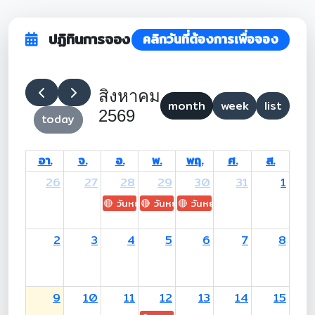
ปฏิทินการจอง
คลิกวันที่ต้องการเพื่อจอง
สิงหาคม
month
week
list
2569
today
อา.
จ.
อ.
พ.
พฤ.
ศ.
ส.
26
27
28
29
30
31
1
🔴 วันหยุด: H.M. King Maha Vajiralongkorn's
🔴 วันหยุด: Asanha Bucha Day
🔴 วันหยุด: Buddhist Lent D
2
3
4
5
6
7
8
9
10
11
12
13
14
15