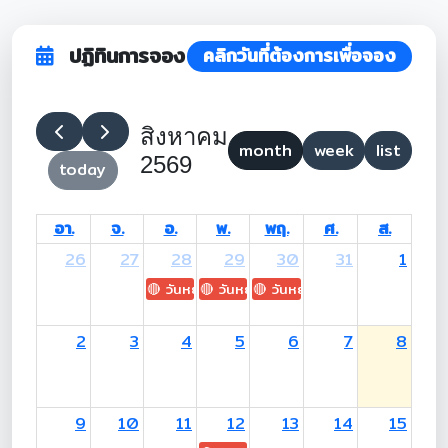
ปฏิทินการจอง
คลิกวันที่ต้องการเพื่อจอง
สิงหาคม
month
week
list
2569
today
อา.
จ.
อ.
พ.
พฤ.
ศ.
ส.
26
27
28
29
30
31
1
🔴 วันหยุด: H.M. King Maha Vajiralongkorn's
🔴 วันหยุด: Asanha Bucha Day
🔴 วันหยุด: Buddhist Lent D
2
3
4
5
6
7
8
9
10
11
12
13
14
15