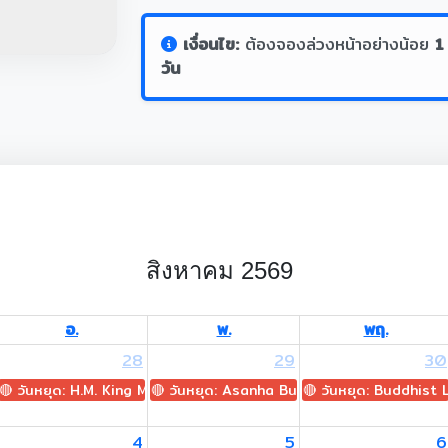
เงื่อนไข:
ต้องจองล่วงหน้าอย่างน้อย
1
วัน
สิงหาคม 2569
อ.
พ.
พฤ.
28
29
30
🔴 วันหยุด: H.M. King Maha Vajiralongkorn's Birthday
🔴 วันหยุด: Asanha Bucha Day
🔴 วันหยุด: Buddhist
์ปาจรีย์)
4
5
6