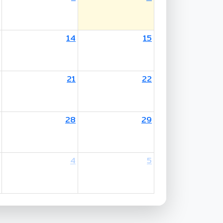
14
15
other's Birthday / Mother's Day
21
22
28
29
4
5