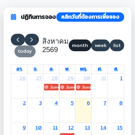
ปฏิทินการจอง
คลิกวันที่ต้องการเพื่อจอง
สิงหาคม
month
week
list
2569
today
อา.
จ.
อ.
พ.
พฤ.
ศ.
ส.
26
27
28
29
30
31
1
🔴 วันหยุด: H.M. King Maha Vajiralongkorn's
🔴 วันหยุด: Asanha Bucha Day
🔴 วันหยุด: Buddhist Lent D
2
3
4
5
6
7
8
9
10
11
12
13
14
15