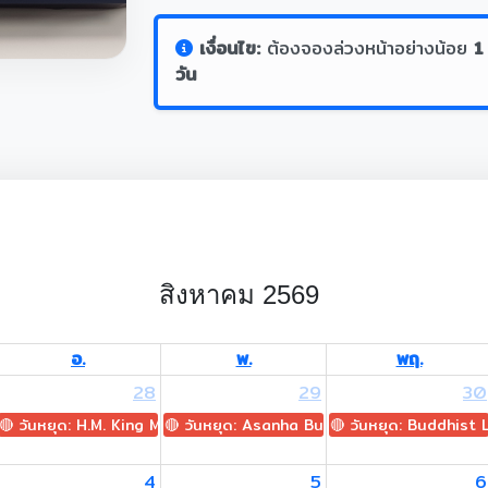
เงื่อนไข:
ต้องจองล่วงหน้าอย่างน้อย
1
วัน
สิงหาคม 2569
อ.
พ.
พฤ.
28
29
30
🔴 วันหยุด: H.M. King Maha Vajiralongkorn's Birthday
🔴 วันหยุด: Asanha Bucha Day
🔴 วันหยุด: Buddhist
4
5
6