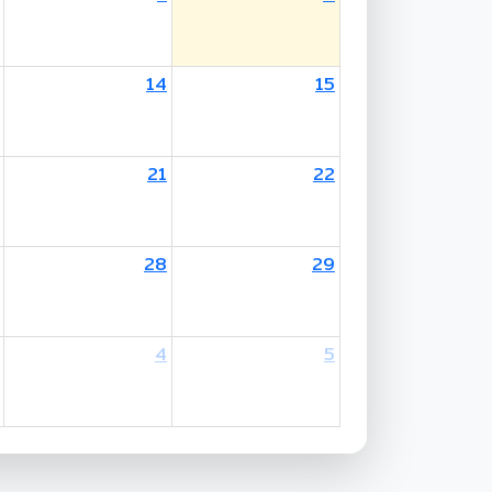
14
15
other's Birthday / Mother's Day
21
22
28
29
4
5