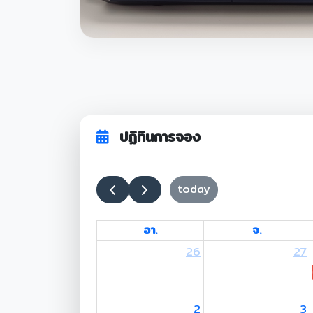
ปฏิทินการจอง
today
อา.
จ.
26
27
2
3