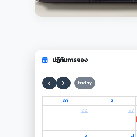
ปฏิทินการจอง
today
อา.
จ.
26
27
2
3