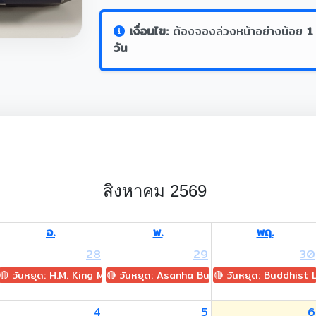
เงื่อนไข:
ต้องจองล่วงหน้าอย่างน้อย
1
วัน
สิงหาคม 2569
อ.
พ.
พฤ.
28
29
30
🔴 วันหยุด: H.M. King Maha Vajiralongkorn's Birthday
🔴 วันหยุด: Asanha Bucha Day
🔴 วันหยุด: Buddhist
4
5
6