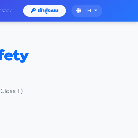
ารจอง
เข้าสู่ระบบ
TH
fety
lass II)