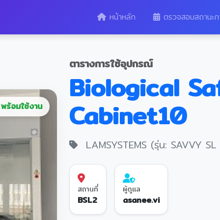
หน้าหลัก
ตรวจสอบสถานะก
ตารางการใช้อุปกรณ์
Biological Sa
Cabinet10
พร้อมใช้งาน
LAMSYSTEMS (รุ่น: SAVVY SL C
สถานที่
ผู้ดูแล
BSL2
asanee.vi