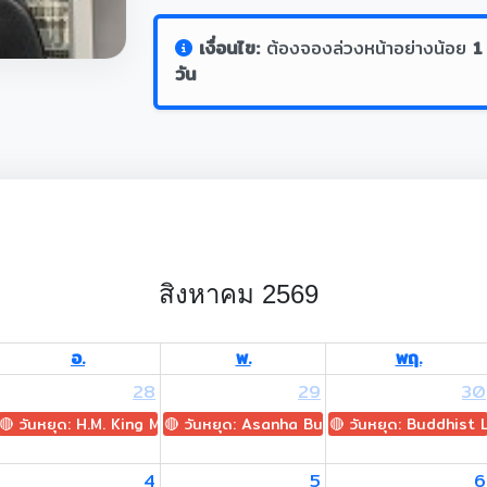
เงื่อนไข:
ต้องจองล่วงหน้าอย่างน้อย
1
วัน
สิงหาคม 2569
อ.
พ.
พฤ.
28
29
30
🔴 วันหยุด: H.M. King Maha Vajiralongkorn's Birthday
🔴 วันหยุด: Asanha Bucha Day
🔴 วันหยุด: Buddhist
4
5
6