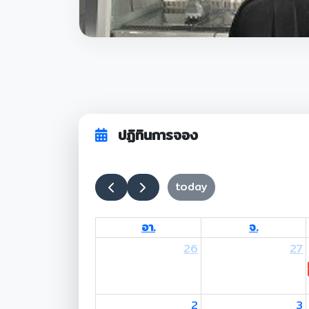
ปฏิทินการจอง
today
อา.
จ.
26
27
2
3