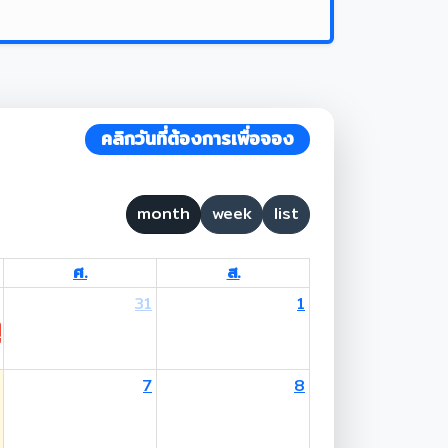
คลิกวันที่ต้องการเพื่อจอง
month
week
list
ศ.
ส.
31
1
 Lent Day
7
8