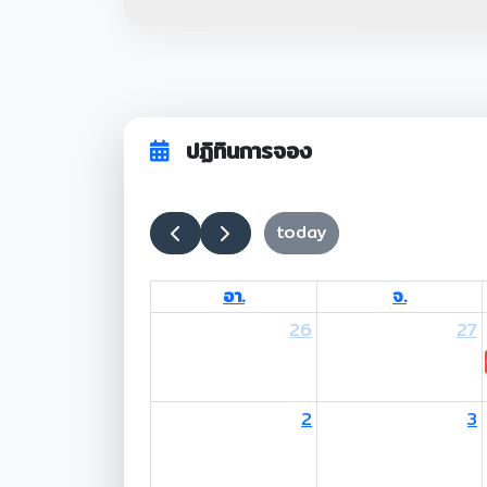
ปฏิทินการจอง
today
อา.
จ.
26
27
2
3