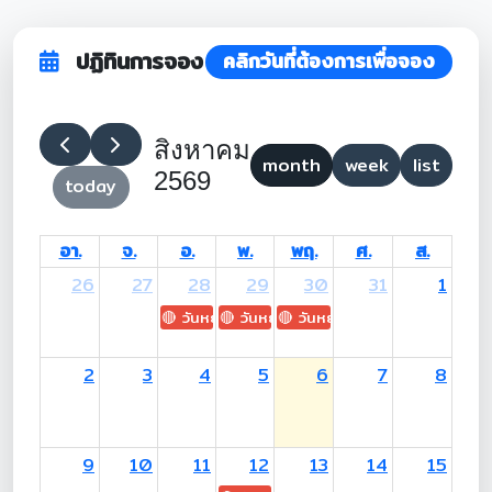
ปฏิทินการจอง
คลิกวันที่ต้องการเพื่อจอง
สิงหาคม
month
week
list
2569
today
อา.
จ.
อ.
พ.
พฤ.
ศ.
ส.
26
27
28
29
30
31
1
🔴 วันหยุด: H.M. King Maha Vajiralongkorn's
🔴 วันหยุด: Asanha Bucha Day
🔴 วันหยุด: Buddhist Lent D
2
3
4
5
6
7
8
9
10
11
12
13
14
15