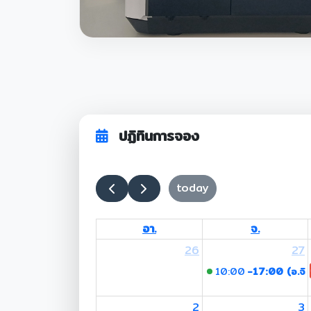
ปฏิทินการจอง
today
อา.
จ.
26
27
10:00
-17:00 (อ.จิร
2
3