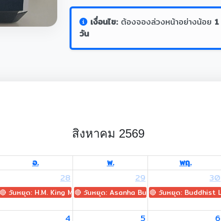
เงื่อนไข:
ต้องจองล่วงหน้าอย่างน้อย
1
วัน
สิงหาคม 2569
อ.
พ.
พฤ.
28
29
30
🔴 วันหยุด: H.M. King Maha Vajiralongkorn's Birthday
🔴 วันหยุด: Asanha Bucha Day
🔴 วันหยุด: Buddhist
าภรณ์)
4
5
6