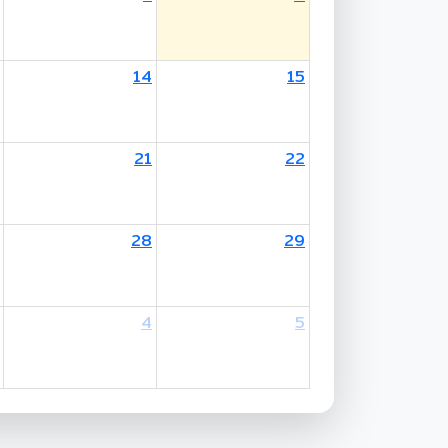
14
15
other's Birthday / Mother's Day
21
22
28
29
4
5