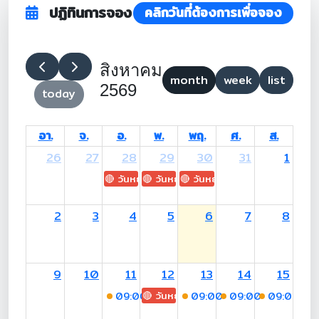
ปฏิทินการจอง
คลิกวันที่ต้องการเพื่อจอง
สิงหาคม
month
week
list
2569
today
อา.
จ.
อ.
พ.
พฤ.
ศ.
ส.
26
27
28
29
30
31
1
🔴 วันหยุด: H.M. King Maha Vajiralongkorn's
🔴 วันหยุด: Asanha Bucha Day
🔴 วันหยุด: Buddhist Lent D
2
3
4
5
6
7
8
9
10
11
12
13
14
15
🔴 วันหยุด: H.M. Queen Sirikit The 
09:00
-19:00 (Asst.Prof.Dr.Songsak W
09:00
-19:00 (Asst.Prof
09:00
-19:00 (As
09:00
-17