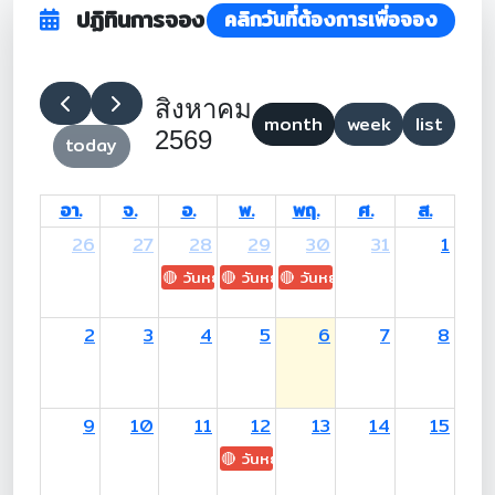
ปฏิทินการจอง
คลิกวันที่ต้องการเพื่อจอง
สิงหาคม
month
week
list
2569
today
อา.
จ.
อ.
พ.
พฤ.
ศ.
ส.
26
27
28
29
30
31
1
🔴 วันหยุด: H.M. King Maha Vajiralongkorn's
🔴 วันหยุด: Asanha Bucha Day
🔴 วันหยุด: Buddhist Lent D
2
3
4
5
6
7
8
9
10
11
12
13
14
15
🔴 วันหยุด: H.M. Queen Sirikit The 