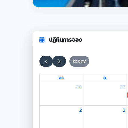
ปฏิทินการจอง
today
อา.
จ.
26
27
2
3