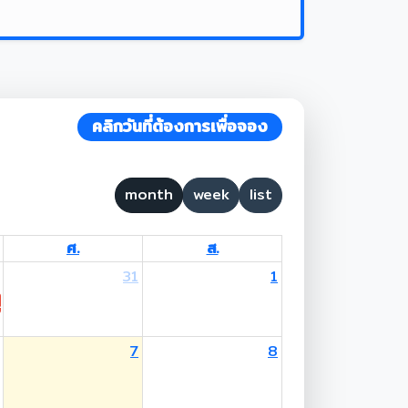
คลิกวันที่ต้องการเพื่อจอง
month
week
list
ศ.
ส.
31
1
 Lent Day
7
8