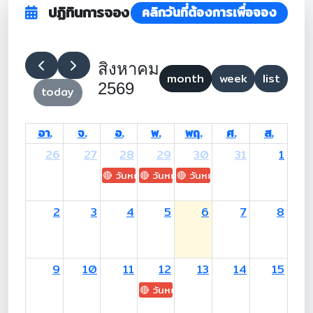
ปฏิทินการจอง
คลิกวันที่ต้องการเพื่อจอง
สิงหาคม
month
week
list
2569
today
อา.
จ.
อ.
พ.
พฤ.
ศ.
ส.
26
27
28
29
30
31
1
🔴 วันหยุด: H.M. King Maha Vajiralongkorn's
🔴 วันหยุด: Asanha Bucha Day
🔴 วันหยุด: Buddhist Lent D
2
3
4
5
6
7
8
9
10
11
12
13
14
15
🔴 วันหยุด: H.M. Queen Sirikit The 