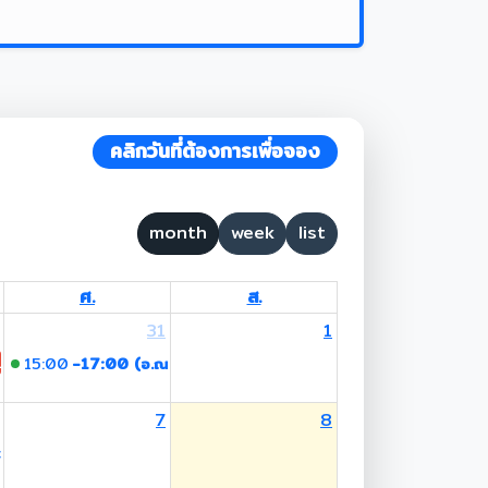
คลิกวันที่ต้องการเพื่อจอง
month
week
list
ศ.
ส.
31
1
 Lent Day
15:00
-17:00 (อ.ณชมกมล)
7
8
วดี สงัดกิจ)