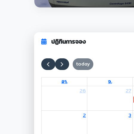
ปฏิทินการจอง
today
อา.
จ.
26
27
2
3