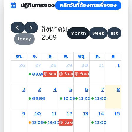
ปฏิทินการจอง
คลิกวันที่ต้องการเพื่อจอง
สิงหาคม
month
week
list
2569
today
อา.
จ.
อ.
พ.
พฤ.
ศ.
ส.
26
27
28
29
30
31
1
🔴 วันหยุด: H.M. King Maha Vajiralongkorn's
🔴 วันหยุด: Asanha Bucha Day
🔴 วันหยุด: Buddhist Lent D
09:00
-15:00 (อ.ช่อผกา)
2
3
4
5
6
7
8
09:00
-13:00 (อ.ช่อผกา)
10:00
-18:00 (Asst.Prof.Dr.Son
13:00
-16:00 (รศ.ดร.วินัฏฐ
13:00
-16:00 (รศ.ด
9
10
11
12
13
14
15
🔴 วันหยุด: H.M. Queen Sirikit The 
13:00
-17:00 (อ.ณัฐพร)
13:00
-16:00 (รศ.ดร.วินัฏฐา ศักดาศรี)
13:00
-16:00 (รศ.ด