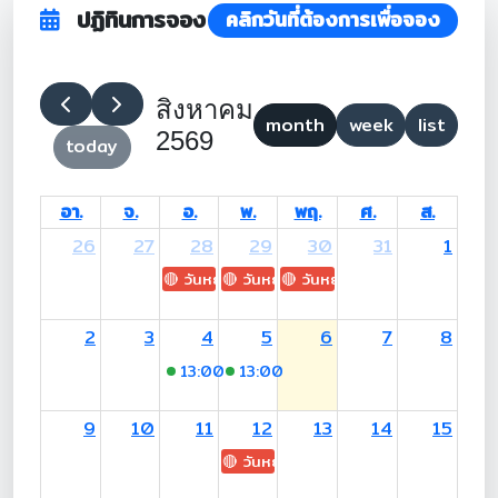
ปฏิทินการจอง
คลิกวันที่ต้องการเพื่อจอง
สิงหาคม
month
week
list
2569
today
อา.
จ.
อ.
พ.
พฤ.
ศ.
ส.
26
27
28
29
30
31
1
🔴 วันหยุด: H.M. King Maha Vajiralongkorn's
🔴 วันหยุด: Asanha Bucha Day
🔴 วันหยุด: Buddhist Lent D
2
3
4
5
6
7
8
13:00
-17:00 (อ.สุเมธี)
13:00
-17:00 (อ.พงษ์เสริฐ)
9
10
11
12
13
14
15
🔴 วันหยุด: H.M. Queen Sirikit The 