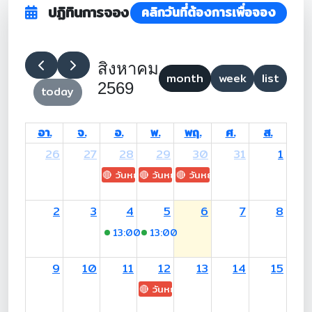
ปฏิทินการจอง
คลิกวันที่ต้องการเพื่อจอง
สิงหาคม
month
week
list
2569
today
อา.
จ.
อ.
พ.
พฤ.
ศ.
ส.
26
27
28
29
30
31
1
🔴 วันหยุด: H.M. King Maha Vajiralongkorn's
🔴 วันหยุด: Asanha Bucha Day
🔴 วันหยุด: Buddhist Lent D
2
3
4
5
6
7
8
13:00
-17:00 (อ.สุเมธี)
13:00
-17:00 (อ.พงษ์เสริฐ)
9
10
11
12
13
14
15
🔴 วันหยุด: H.M. Queen Sirikit The 