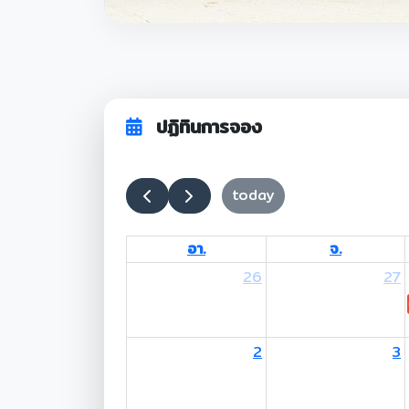
ปฏิทินการจอง
today
อา.
จ.
26
27
2
3