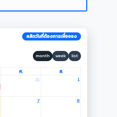
คลิกวันที่ต้องการเพื่อจอง
month
week
list
ศ.
ส.
31
1
 Lent Day
7
8