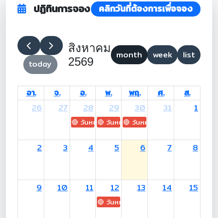
ปฏิทินการจอง
คลิกวันที่ต้องการเพื่อจอง
สิงหาคม
month
week
list
2569
today
อา.
จ.
อ.
พ.
พฤ.
ศ.
ส.
26
27
28
29
30
31
1
🔴 วันหยุด: H.M. King Maha Vajiralongkorn's
🔴 วันหยุด: Asanha Bucha Day
🔴 วันหยุด: Buddhist Lent D
2
3
4
5
6
7
8
9
10
11
12
13
14
15
🔴 วันหยุด: H.M. Queen Sirikit The 