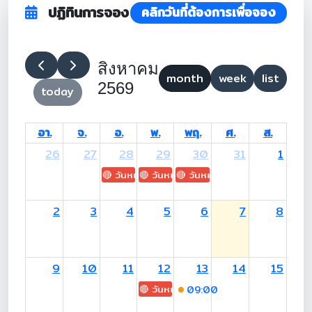
ปฏิทินการจอง
คลิกวันที่ต้องการเพื่อจอง
สิงหาคม
month
week
list
2569
today
อา.
จ.
อ.
พ.
พฤ.
ศ.
ส.
26
27
28
29
30
31
1
🔴 วันหยุด: H.M. King Maha Vajiralongkorn's
🔴 วันหยุด: Asanha Bucha Day
🔴 วันหยุด: Buddhist Lent D
2
3
4
5
6
7
8
9
10
11
12
13
14
15
🔴 วันหยุด: H.M. Queen Sirikit The 
09:00
-18:00 (อ.จิรภัทร์)