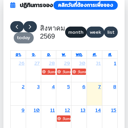
ปฏิทินการจอง
คลิกวันที่ต้องการเพื่อจอง
สิงหาคม
month
week
list
2569
today
อา.
จ.
อ.
พ.
พฤ.
ศ.
ส.
26
27
28
29
30
31
1
🔴 วันหยุด: H.M. King Maha Vajiralongkorn's
🔴 วันหยุด: Asanha Bucha Day
🔴 วันหยุด: Buddhist Lent D
2
3
4
5
6
7
8
9
10
11
12
13
14
15
🔴 วันหยุด: H.M. Queen Sirikit The 